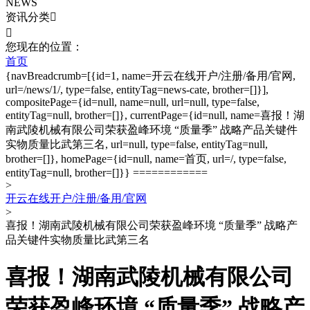
NEWS
资讯分类


您现在的位置：
首页
{navBreadcrumb=[{id=1, name=开云在线开户/注册/备用/官网,
url=/news/1/, type=false, entityTag=news-cate, brother=[]}],
compositePage={id=null, name=null, url=null, type=false,
entityTag=null, brother=[]}, currentPage={id=null, name=喜报！湖
南武陵机械有限公司荣获盈峰环境 “质量季” 战略产品关键件
实物质量比武第三名, url=null, type=false, entityTag=null,
brother=[]}, homePage={id=null, name=首页, url=/, type=false,
entityTag=null, brother=[]}} ============
>
开云在线开户/注册/备用/官网
>
喜报！湖南武陵机械有限公司荣获盈峰环境 “质量季” 战略产
品关键件实物质量比武第三名
喜报！湖南武陵机械有限公司
荣获盈峰环境 “质量季” 战略产