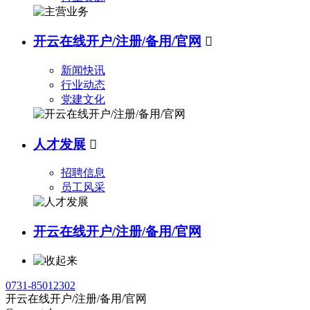
开云在线开户/注册/备用/官网

新闻快讯
行业动态
党建文化
人才发展

招聘信息
员工风采
开云在线开户/注册/备用/官网
0731-85012302
开云在线开户/注册/备用/官网