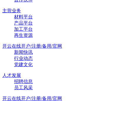
主营业务
材料平台
产品平台
加工平台
再生资源
开云在线开户/注册/备用/官网
新闻快讯
行业动态
党建文化
人才发展
招聘信息
员工风采
开云在线开户/注册/备用/官网
联系方式
CONTACT INFORMATION