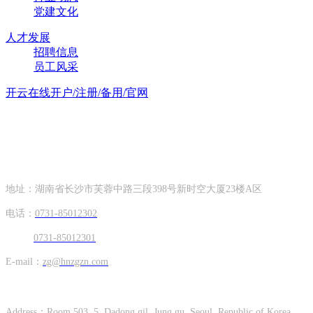
党建文化
人才发展
招聘信息
员工风采
开云在线开户/注册/备用/官网
联系方式
CONTACT INFORMATION
地址：湖南省长沙市芙蓉中路三段398号新时空大厦23楼A区
电话：
0731-85012302
0731-85012301
E-mail：
zg@hnzgzn.com
Hunan Zhong Gang Korea Co. Ltd.
Address：Room 503, 5, Dadong gil, Jung gu, Seoul, Republic of Korea