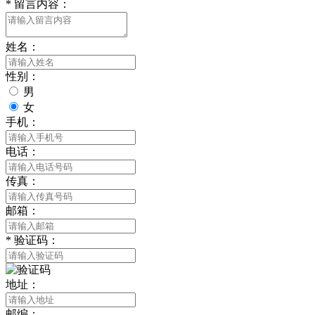
*
留言内容：
姓名：
性别：
男
女
手机：
电话：
传真：
邮箱：
*
验证码：
地址：
邮编：