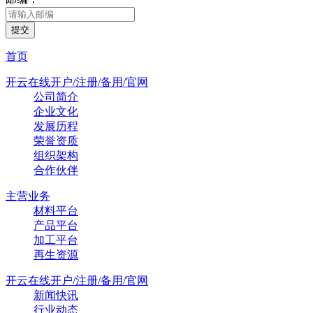
提交
首页
开云在线开户/注册/备用/官网
公司简介
企业文化
发展历程
荣誉资质
组织架构
合作伙伴
主营业务
材料平台
产品平台
加工平台
再生资源
开云在线开户/注册/备用/官网
新闻快讯
行业动态