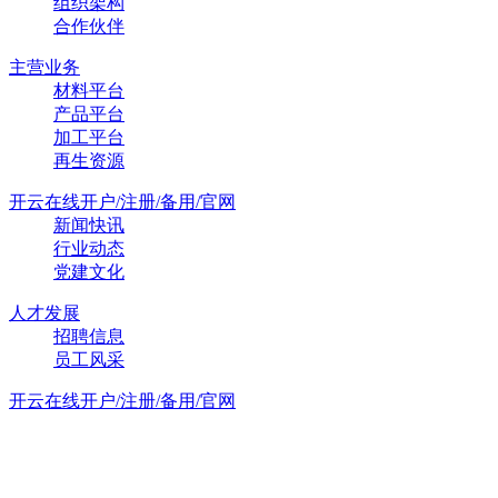
组织架构
合作伙伴
主营业务
材料平台
产品平台
加工平台
再生资源
开云在线开户/注册/备用/官网
新闻快讯
行业动态
党建文化
人才发展
招聘信息
员工风采
开云在线开户/注册/备用/官网
联系方式