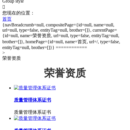
Group style

您现在的位置：
首页
{navBreadcrumb=null, compositePage={id=null, name=null,
url=null, type=false, entityTag=null, brother=[]}, currentPage=
{id=null, name=荣誉资质, url=null, type=false, entityTag=null,
brother=[]}, homePage={id=null, name=首页, url=/, type=false,
entityTag=null, brother=[]}} ============
>
荣誉资质
荣誉资质
质量管理体系证书
质量管理体系证书