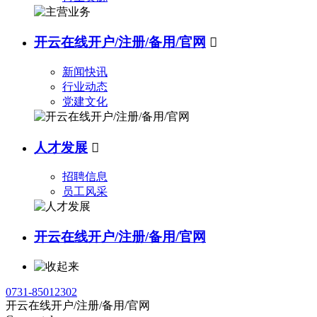
开云在线开户/注册/备用/官网

新闻快讯
行业动态
党建文化
人才发展

招聘信息
员工风采
开云在线开户/注册/备用/官网
0731-85012302
开云在线开户/注册/备用/官网