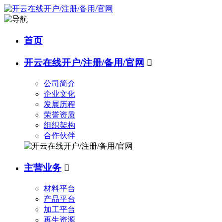
首页
开云在线开户/注册/备用/官网

公司简介
企业文化
发展历程
荣誉资质
组织架构
合作伙伴
主营业务

材料平台
产品平台
加工平台
再生资源