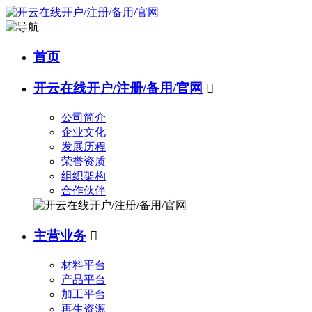
首页
开云在线开户/注册/备用/官网

公司简介
企业文化
发展历程
荣誉资质
组织架构
合作伙伴
主营业务

材料平台
产品平台
加工平台
再生资源