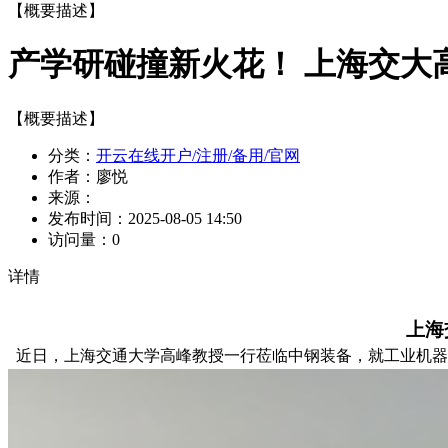
【概要描述】
产学研碰撞新火花！ 上海交大
【概要描述】
分类：
开云在线开户/注册/备用/官网
作者：
廖悦
来源：
发布时间：
2025-08-05 14:50
访问量：
0
详情
上海
近日，上海交通大学高峰教授一行莅临中钢装备，就工业机器