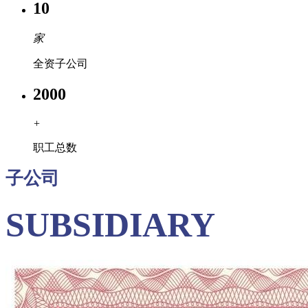
10
家
全资子公司
2000
+
职工总数
子公司
SUBSIDIARY