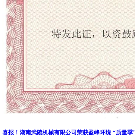
喜报！湖南武陵机械有限公司荣获盈峰环境 “质量季