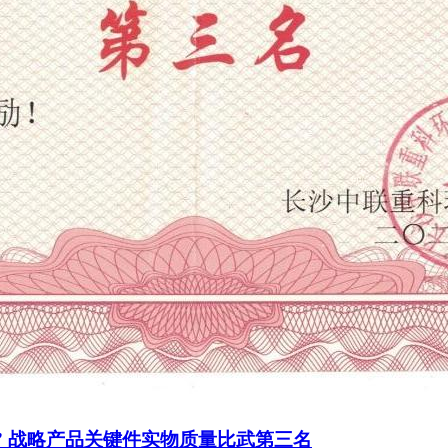
” 战略产品关键件实物质量比武第三名