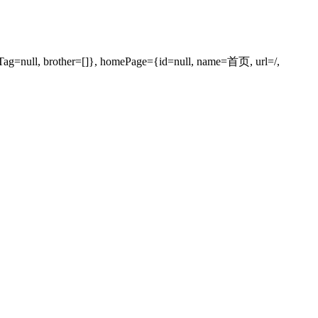
null, brother=[]}, homePage={id=null, name=首页, url=/,