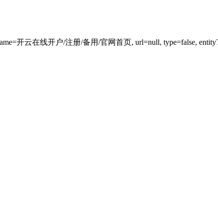
ll, name=开云在线开户/注册/备用/官网首页, url=null, type=false, entityTag=