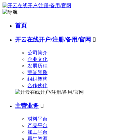
首页
开云在线开户/注册/备用/官网

公司简介
企业文化
发展历程
荣誉资质
组织架构
合作伙伴
主营业务

材料平台
产品平台
加工平台
再生资源