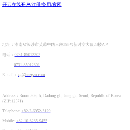
开云在线开户/注册/备用/官网
联系方式
CONTACT INFORMATION
地址：湖南省长沙市芙蓉中路三段398号新时空大厦23楼A区
电话：
0731-85012302
0731-85012301
E-mail：
zg@hnzgzn.com
Hunan Zhong Gang Korea Co. Ltd.
Address：Room 503, 5, Dadong gil, Jung gu, Seoul, Republic of Korea
(ZIP:12571)
Telephone:
+82-2-6952-3129
Mobile:
+82-10-6235-9455