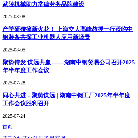
武陵机械助力常德劳务品牌建设
2025-08-08
产学研碰撞新火花！ 上海交大高峰教授一行莅临中
钢装备共探工业机器人应用新场景
2025-08-05
聚势待发 谋远共赢 ——湖南中钢贸易公司召开2025
年半年度工作会议
2025-07-28
同心共进，聚势谋远 | 湖南中钢工厂2025年半年度
工作会议胜利召开
2025-07-24
首页