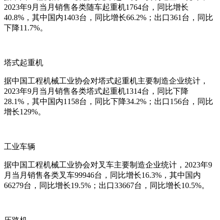
2023年9月当月销售各类随车起重机1764台，同比增长
40.8%，其中国内1403台，同比增长66.2%；出口361台，同比
下降11.7%。
塔式起重机
据中国工程机械工业协会对塔式起重机主要制造企业统计，
2023年9月当月销售各类塔式起重机1314台，同比下降
28.1%，其中国内1158台，同比下降34.2%；出口156台，同比
增长129%。
工业车辆
据中国工程机械工业协会对叉车主要制造企业统计，2023年9
月当月销售各类叉车99946台，同比增长16.3%，其中国内
66279台，同比增长19.5%；出口33667台，同比增长10.5%。