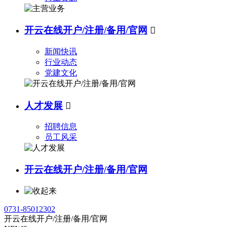
开云在线开户/注册/备用/官网

新闻快讯
行业动态
党建文化
人才发展

招聘信息
员工风采
开云在线开户/注册/备用/官网
0731-85012302
开云在线开户/注册/备用/官网