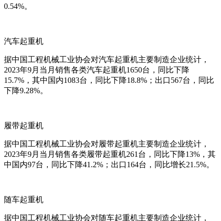
0.54%。
汽车起重机
据中国工程机械工业协会对汽车起重机主要制造企业统计，
2023年9月当月销售各类汽车起重机1650台，同比下降
15.7%，其中国内1083台，同比下降18.8%；出口567台，同比
下降9.28%。
履带起重机
据中国工程机械工业协会对履带起重机主要制造企业统计，
2023年9月当月销售各类履带起重机261台，同比下降13%，其
中国内97台，同比下降41.2%；出口164台，同比增长21.5%。
随车起重机
据中国工程机械工业协会对随车起重机主要制造企业统计，