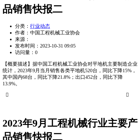
品销售快报二
分类：
行业动态
作者：
中国工程机械工业协会
来源：
发布时间：
2023-10-31 09:05
访问量：
0
【概要描述】
据中国工程机械工业协会对平地机主要制造企业
统计，2023年9月当月销售各类平地机520台，同比下降15%，
其中国内68台，同比下降21.8%；出口452台，同比下降
13.9%。


2023年9月工程机械行业主要产
品销售快报二